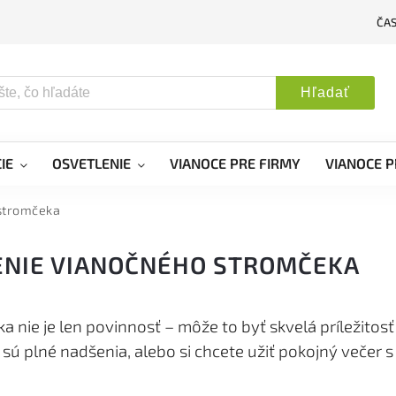
ČA
Hľadať
IE
OSVETLENIE
VIANOCE PRE FIRMY
VIANOCE P
 stromčeka
BENIE VIANOČNÉHO STROMČEKA
nie je len povinnosť – môže to byť skvelá príležitosť
oré sú plné nadšenia, alebo si chcete užiť pokojný veče