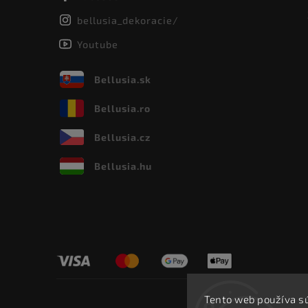
bellusia_dekoracie/
Youtube
Bellusia.sk
Bellusia.ro
Bellusia.cz
Bellusia.hu
Tento web používa s