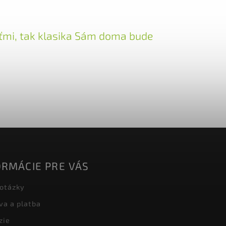
deťmi, tak klasika Sám doma bude
ORMÁCIE PRE VÁS
 otázky
va a platba
zie