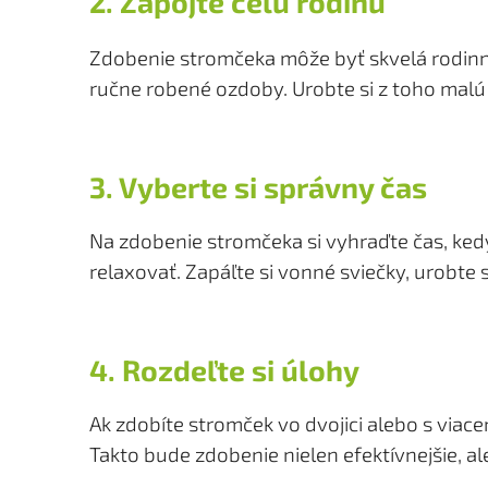
2. Zapojte celú rodinu
Zdobenie stromčeka môže byť skvelá rodinná 
ručne robené ozdoby. Urobte si z toho malú 
3. Vyberte si správny čas
Na zdobenie stromčeka si vyhraďte čas, kedy
relaxovať. Zapáľte si vonné sviečky, urobte s
4. Rozdeľte si úlohy
Ak zdobíte stromček vo dvojici alebo s viacer
Takto bude zdobenie nielen efektívnejšie, ale