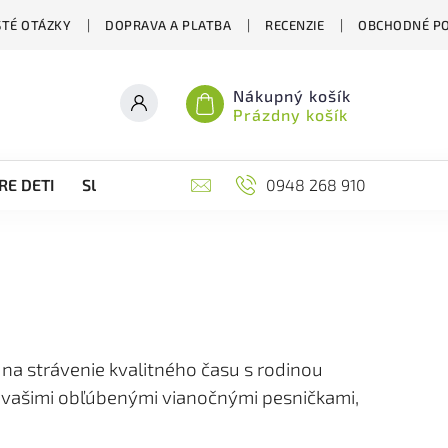
STÉ OTÁZKY
DOPRAVA A PLATBA
RECENZIE
OBCHODNÉ P
Nákupný košík
Prázdny košík
RE DETI
SLOVENSKÉ VIANOCE
0948 268 910
ĎALŠIE ZAUJÍMAVÉ ST
 na strávenie kvalitného času s rodinou
r s vašimi obľúbenými vianočnými pesničkami,