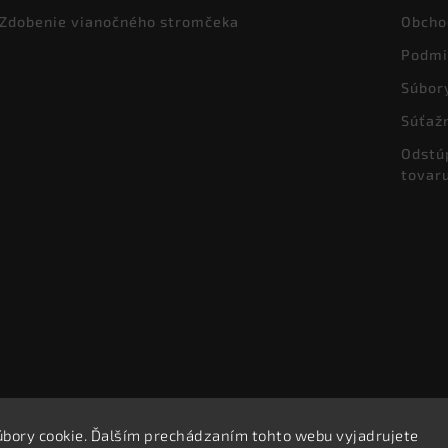
Zdobenie vianočného stromčeka
Obcho
Podmi
Súbor
Súťaž
Odstú
tovar
úbory cookie. Ďalším prechádzaním tohto webu vyjadrujete
Copyright 2026
Bellusia.sk
. Všetky práva vyhradené.