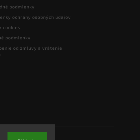
dné podmienky
enky ochrany osobných údajov
y cookies
né podmienky
penie od zmluvy a vrátenie
u