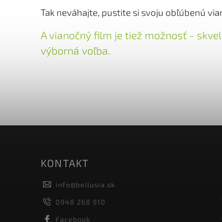
Tak neváhajte, pustite si svoju obľúbenú via
A vianočný film je tiež možnosť - skve
výborná voľba.
KONTAKT
info
@
bellusia.sk
0948 268 910
Facebook