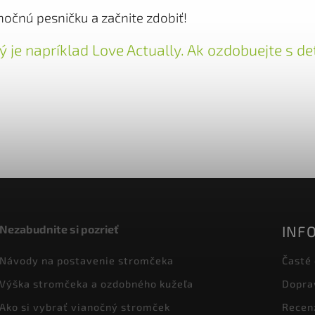
nočnú pesničku a začnite zdobiť!
lý je napríklad Love Actually. Ak ozdobuejte s 
INF
Nezabudnite si pozrieť
Návody na postavenie stromčeka
Časté
Výška stromčeka a ozdobného kužeľa
Dopra
Ako si vybrať vianočný stromček
Recen