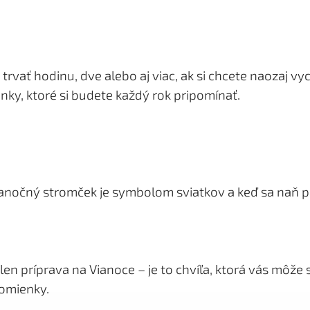
vať hodinu, dve alebo aj viac, ak si chcete naozaj vy
ienky, ktoré si budete každý rok pripomínať.
 Vianočný stromček je symbolom sviatkov a keď sa naň 
n príprava na Vianoce – je to chvíľa, ktorá vás môže s
pomienky.