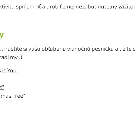
aktivitu spríjemniť a urobiť z nej nezabudnuteľný zážito
ky
Pustite si vašu obľúbenú vianočnú pesničku a užite si
radi my :)
 Is You"
s"
tmas Tree"