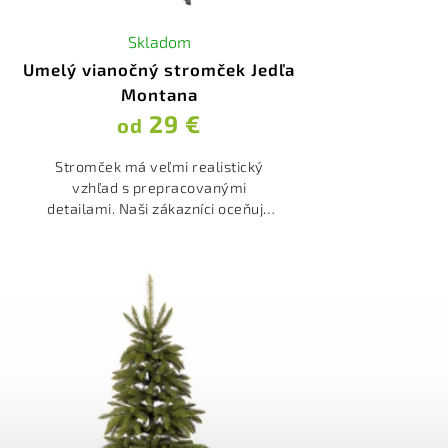
Skladom
Umelý vianočný stromček Jedľa
Montana
29 €
od
Stromček má veľmi realistický
vzhľad s prepracovanými
detailami. Naši zákazníci oceňujú
husté prevedenie a zaujímavú
farebnú kombináciu.