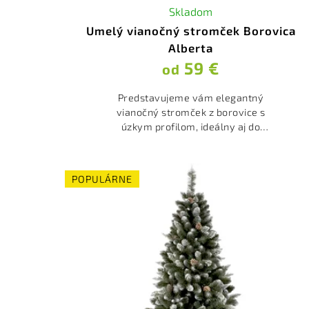
Skladom
Umelý vianočný stromček Borovica
Alberta
59 €
od
Predstavujeme vám elegantný
vianočný stromček z borovice s
úzkym profilom, ideálny aj do
menších priestorov.
POPULÁRNE