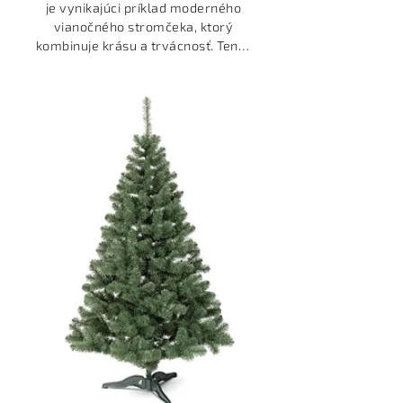
je vynikajúci príklad moderného
vianočného stromčeka, ktorý
kombinuje krásu a trvácnosť. Tento
viacgeneračný stromček je
navrhnutý tak, aby vás a vašu
rodinu sprevádzal po mnoho...