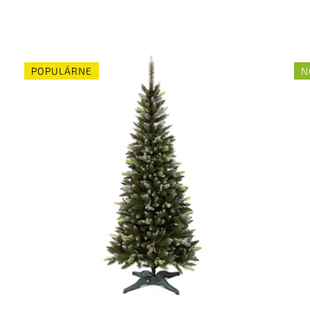
POPULÁRNE
N