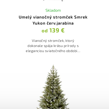
Skladom
Umelý vianočný stromček Smrek
Yukon červ.jarabina
139 €
od
Vianočný stromček, ktorý
dokonale spája krásu prírody s
eleganciou sviatočného obdobia.
Tento stromček je navrhnutý tak,
aby priniesol do vášho domova
špeciálnu atmosféru Vianoc...