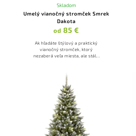
Skladom
Umelý vianočný stromček Smrek
Dakota
85 €
od
Ak hľadáte štýlový a praktický
vianočný stromček, ktorý
nezaberá veľa miesta, ale stále
ponúka krásny a realistický
vzhľad, Smrek Dakota je skvelou
voľbou. Je ideálny pre...