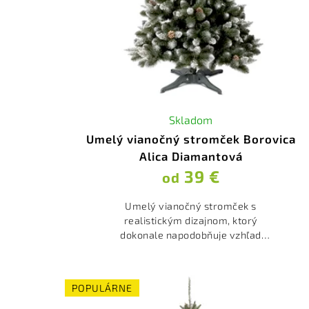
Skladom
Umelý vianočný stromček Borovica
Alica Diamantová
39 €
od
Umelý vianočný stromček s
realistickým dizajnom, ktorý
dokonale napodobňuje vzhľad
pravej
borovice. NAJPREDÁVANEJŠIA
BOROVICA V SEZÓNE 2019, 2020,
POPULÁRNE
2021 , 2022 a 2023....