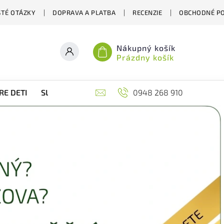
STÉ OTÁZKY
DOPRAVA A PLATBA
RECENZIE
OBCHODNÉ P
Nákupný košík
Prázdny košík
RE DETI
SLOVENSKÉ VIANOCE
0948 268 910
ĎALŠIE ZAUJÍMAVÉ ST