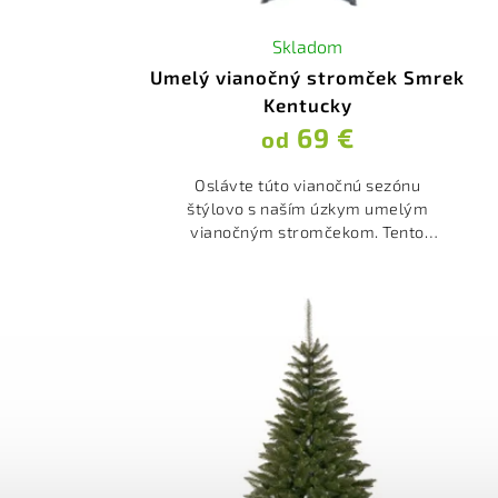
Skladom
Umelý vianočný stromček Smrek
Kentucky
69 €
od
Oslávte túto vianočnú sezónu
štýlovo s naším úzkym umelým
vianočným stromčekom. Tento
elegantný stromček vnáša do
vášho domova sviatočnú
atmosféru, pričom je ideálnou
voľbou pre...