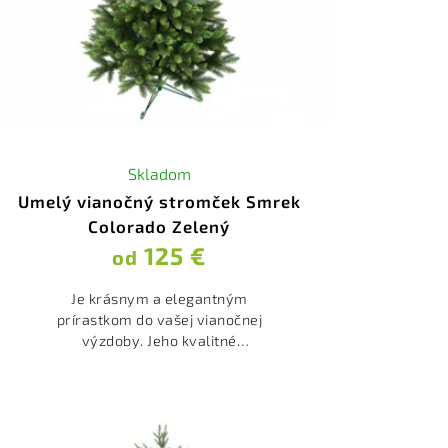
Skladom
Umelý vianočný stromček Smrek
Colorado Zelený
125 €
od
Je krásnym a elegantným
prírastkom do vašej vianočnej
výzdoby. Jeho kvalitné
spracovanie a realistický dizajn
zabezpečia, že bude súčasťou
vašich sviatočných osláv po
mnoho rokov.