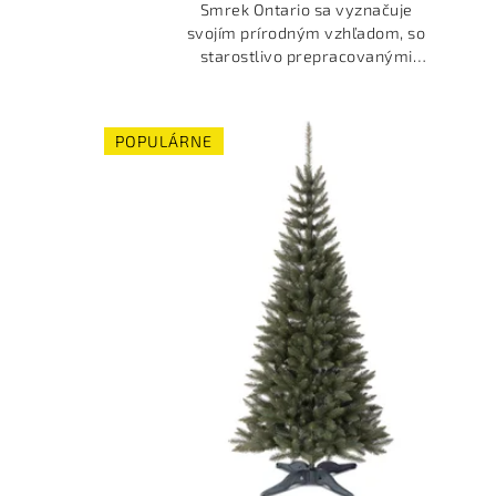
Smrek Ontario sa vyznačuje
svojím prírodným vzhľadom, so
starostlivo prepracovanými
detailmi, ktoré verne zachytávajú
vzhľad skutočného stromu.
POPULÁRNE