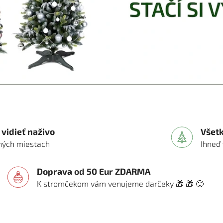
vidieť naživo
Všet
vných miestach
Ihneď
Doprava od 50 Eur ZDARMA
K stromčekom vám venujeme darčeky 🎁 🎁 🙂