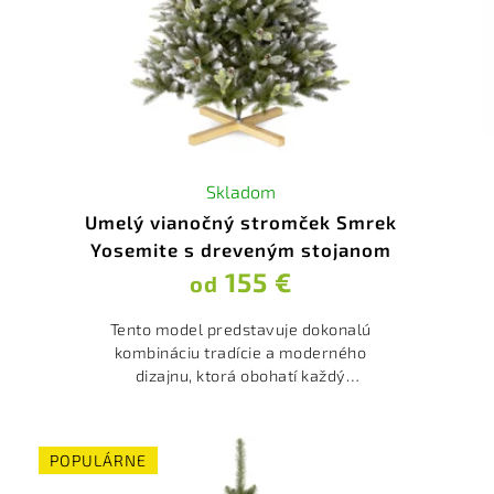
Skladom
Umelý vianočný stromček Smrek
Yosemite s dreveným stojanom
155 €
od
Tento model predstavuje dokonalú
kombináciu tradície a moderného
dizajnu, ktorá obohatí každý
domov počas vianočných
sviatkov. Smrek Yosemite s
dreveným stojanom je...
POPULÁRNE