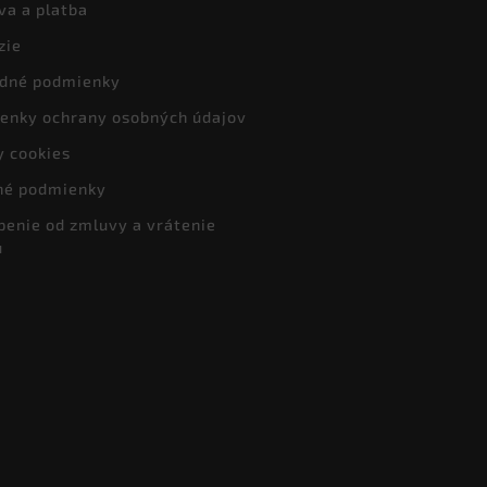
va a platba
zie
dné podmienky
enky ochrany osobných údajov
y cookies
né podmienky
penie od zmluvy a vrátenie
u