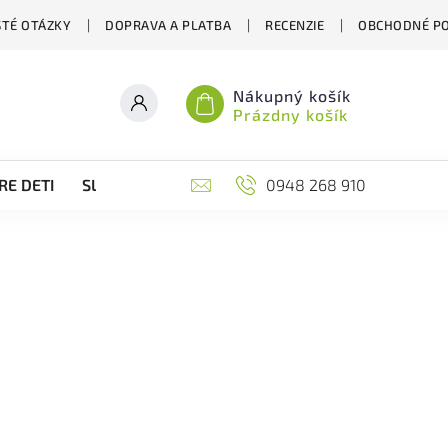
STÉ OTÁZKY
DOPRAVA A PLATBA
RECENZIE
OBCHODNÉ P
Nákupný košík
Prázdny košík
RE DETI
SLOVENSKÉ VIANOCE
0948 268 910
ĎALŠIE ZAUJÍMAVÉ ST