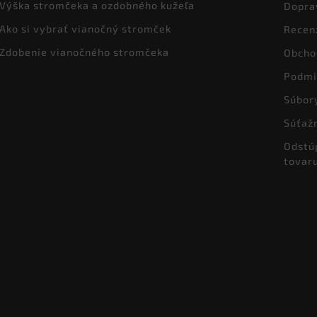
Výška stromčeka a ozdobného kužeľa
Dopra
Ako si vybrať vianočný stromček
Recen
Zdobenie vianočného stromčeka
Obcho
Podmi
Súbor
Súťaž
Odstú
tovar