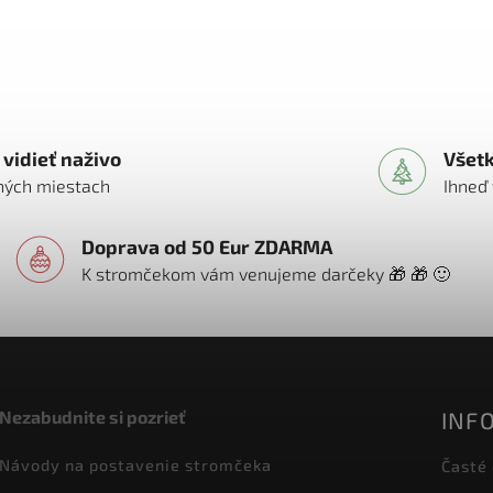
vidieť naživo
Všet
vných miestach
Ihneď
Doprava od 50 Eur ZDARMA
K stromčekom vám venujeme darčeky 🎁 🎁 🙂
INF
Nezabudnite si pozrieť
Návody na postavenie stromčeka
Časté