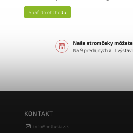
Späť do obchodu
Naše stromčeky môžete 
Na 9 predajných a 11 výsta
KONTAKT
info
@
bellusia.sk