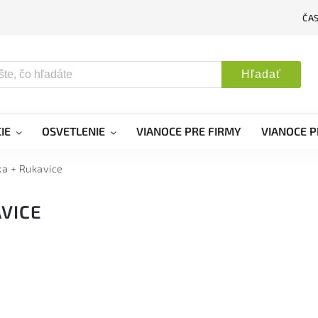
ČA
Hľadať
IE
OSVETLENIE
VIANOCE PRE FIRMY
VIANOCE P
ka + Rukavice
AVICE