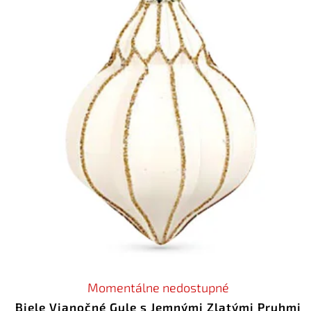
Momentálne nedostupné
Biele Vianočné Gule s Jemnými Zlatými Pruhmi