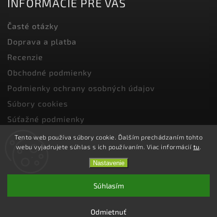
INFORMÁCIE PRE VÁS
Časté otázky
Doprava a platba
Recenzie
Obchodné podmienky
Podmienky ochrany osobných údajov
Súbory cookies
Súťažné podmienky
Odstúpenie od zmluvy a vrátenie tovaru
Tento web používa súbory cookie. Ďalším prechádzaním tohto
webu vyjadrujete súhlas s ich používaním. Viac informácií
tu
.
Nastavenie
Copyright 2026
Bellusia.sk
. Všetky práva vyhradené.
Súhlasím
Vytvořil
Shoptet
| Design
Shoptak.cz.
Odmietnuť