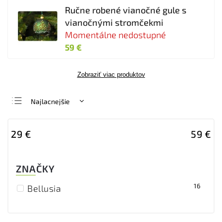
Ručne robené vianočné gule s
vianočnými stromčekmi
Momentálne nedostupné
59 €
Zobraziť viac produktov
Najlacnejšie
Najdrahšie
29
€
59
€
Najpredávanejšie
Abecedne
ZNAČKY
16
Bellusia