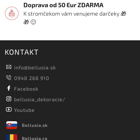
Doprava od 50 Eur ZDARMA
K stromčekom vám venujeme darčeky 🎁
🎁 🙂
KONTAKT
info
@
bellusia.sk
0948 268 910
Facebook
bellusia_dekoracie/
Youtube
Bellusia.sk
Bellusia.ro