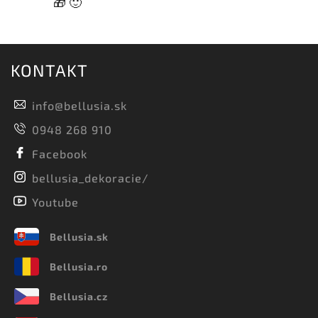
🎁 🙂
KONTAKT
info
@
bellusia.sk
0948 268 910
Facebook
bellusia_dekoracie/
Youtube
Bellusia.sk
Bellusia.ro
Bellusia.cz