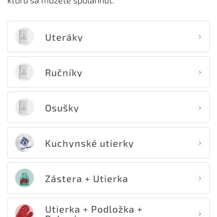
ktorú sa môžete spoľahnúť.
Uteráky
Ručníky
Osušky
Kuchynské utierky
Zástera + Utierka
Utierka + Podložka +