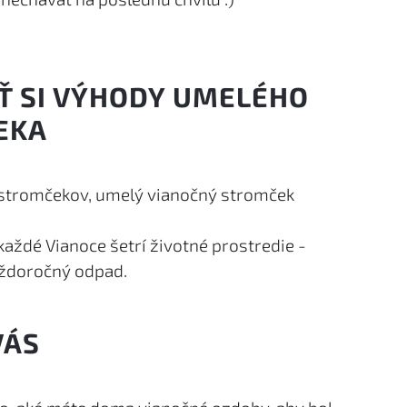
Ť SI VÝHODY UMELÉHO
EKA
 stromčekov, umelý vianočný stromček
aždé Vianoce šetrí životné prostredie -
aždoročný odpad.
VÁS