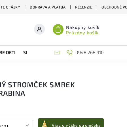
STÉ OTÁZKY
DOPRAVA A PLATBA
RECENZIE
OBCHODNÉ P
Nákupný košík
Prázdny košík
RE DETI
SLOVENSKÉ VIANOCE
0948 268 910
ĎALŠIE ZAUJÍMAVÉ ST
NÝ STROMČEK SMREK
RABINA
Viac o výške stromčeka