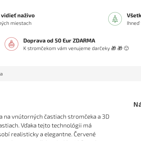
vidieť naživo
Všet
vných miestach
Ihneď
Doprava od 50 Eur ZDARMA
K stromčekom vám venujeme darčeky 🎁 🎁 🙂
ia
ia na vnútorných častiach stromčeka a 3D
častiach.
Vďaka tejto technológii má
obí realisticky a elegantne. Červené