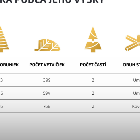
KORUNIEK
POČET VETVIČIEK
POČET ČASTÍ
DRUH S
13
399
2
Um
15
594
2
Um
16
768
2
Kov