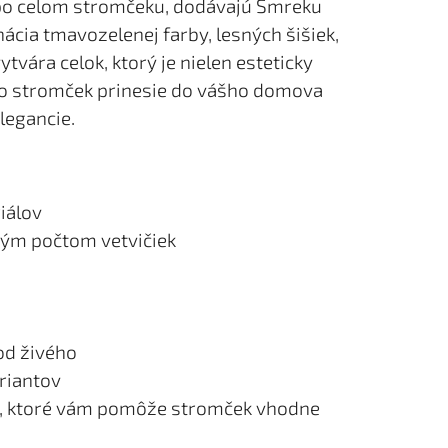
po celom stromčeku, dodávajú Smreku
ácia tmavozelenej farby, lesných šišiek,
tvára celok, ktorý je nielen esteticky
ento stromček prinesie do vášho domova
elegancie.
iálov
ľkým počtom vetvičiek
od živého
riantov
ie, ktoré vám pomôže stromček vhodne