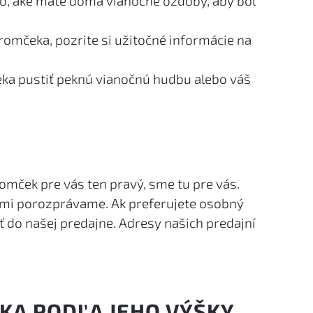
to, aké máte doma vianočné ozdoby, aby bol
tromčeka, pozrite si užitočné informácie na
eka pustiť peknú vianočnú hudbu alebo váš
tromček pre vás ten pravý, sme tu pre vás.
vami porozprávame. Ak preferujete osobný
ť do našej predajne. Adresy našich predajní
A PODĽA JEHO VÝŠKY