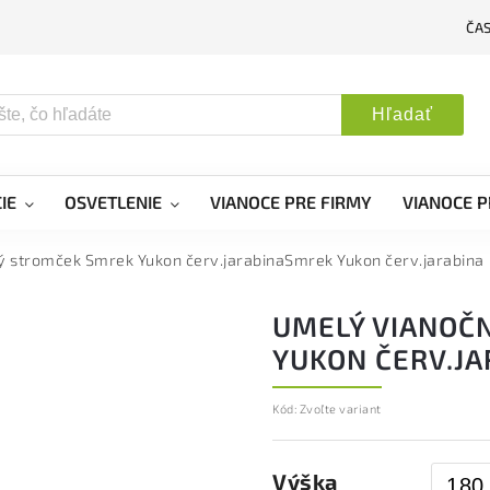
ČA
Hľadať
IE
OSVETLENIE
VIANOCE PRE FIRMY
VIANOCE P
 stromček Smrek Yukon červ.jarabinaSmrek Yukon červ.jarabina
UMELÝ VIANOČ
YUKON ČERV.JA
Kód:
Zvoľte variant
Výška