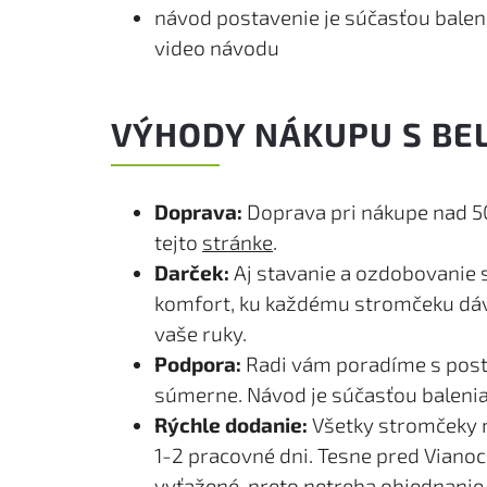
návod postavenie je súčasťou balen
video návodu
VÝHODY NÁKUPU S BE
Doprava:
Doprava pri nákupe nad 50
tejto
stránke
.
Darček:
Aj stavanie a ozdobovanie 
komfort, ku každému stromčeku dáv
vaše ruky.
Podpora:
Radi vám poradíme s post
súmerne. Návod je súčasťou balenia,
Rýchle dodanie:
Všetky stromčeky 
1-2 pracovné dni. Tesne pred Viano
vyťažené, preto netreba objednanie 