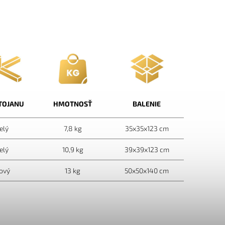
TOJANU
HMOTNOSŤ
BALENIE
elý
7,8 kg
35x35x123 cm
elý
10,9 kg
39x39x123 cm
ový
13 kg
50x50x140 cm