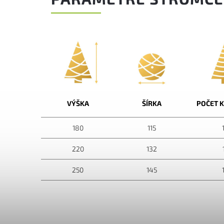
VÝŠKA
ŠÍRKA
POČET 
180
115
220
132
250
145