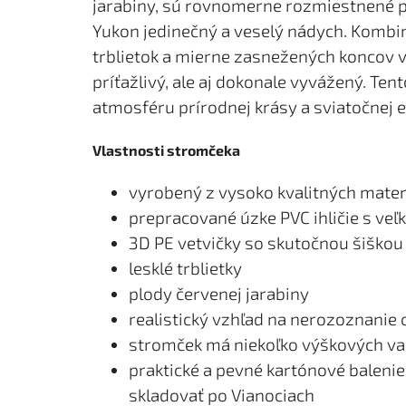
jarabiny, sú rovnomerne rozmiestnené 
Yukon jedinečný a veselý nádych. Kombin
trblietok a mierne zasnežených koncov vy
príťažlivý, ale aj dokonale vyvážený. T
atmosféru prírodnej krásy a sviatočnej 
Vlastnosti stromčeka
vyrobený z vysoko kvalitných mater
prepracované úzke PVC ihličie s ve
3D PE vetvičky so skutočnou šiškou
lesklé trblietky
plody červenej jarabiny
realistický vzhľad na nerozoznanie 
stromček má niekoľko výškových va
praktické a pevné kartónové balen
skladovať po Vianociach