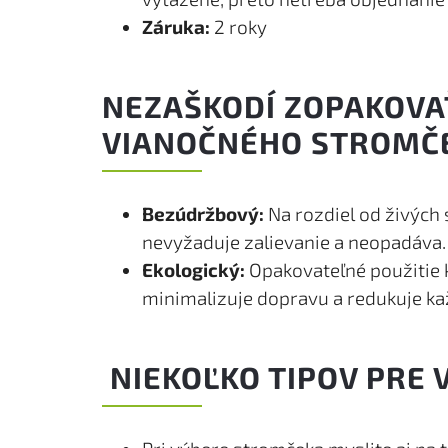
Záruka:
2 roky
NEZAŠKODÍ ZOPAKOVA
VIANOČNÉHO STROMČ
Bezúdržbový:
Na rozdiel od živých
nevyžaduje zalievanie a neopadáva.
Ekologický:
Opakovateľné použitie k
minimalizuje dopravu a redukuje k
NIEKOĽKO TIPOV PRE 