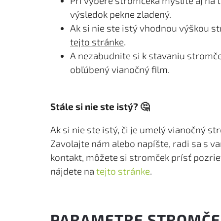
Pri výbere stromčeka myslite aj na 
výsledok pekne zladený.
Ak si nie ste istý vhodnou výškou s
tejto stránke
.
A nezabudnite si k stavaniu stromč
obľúbený vianočný film.
Stále si nie ste istý?
🤔
Ak si nie ste istý, či je umelý vianočný s
Zavolajte nám alebo napíšte, radi sa s 
kontakt, môžete si stromček prísť pozrie
nájdete na
tejto stránke
.
PARAMETRE STROMČEK