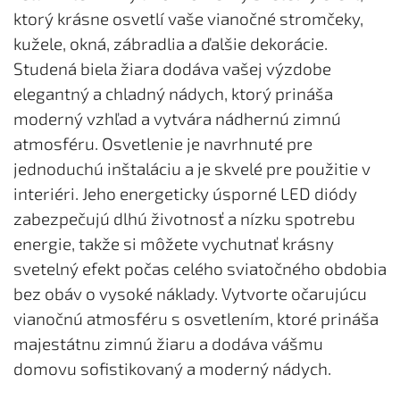
ktorý krásne osvetlí vaše vianočné stromčeky,
kužele, okná, zábradlia a ďalšie dekorácie.
Studená biela žiara dodáva vašej výzdobe
elegantný a chladný nádych, ktorý prináša
moderný vzhľad a vytvára nádhernú zimnú
atmosféru. Osvetlenie je navrhnuté pre
jednoduchú inštaláciu a je skvelé pre použitie v
interiéri. Jeho energeticky úsporné LED diódy
zabezpečujú dlhú životnosť a nízku spotrebu
energie, takže si môžete vychutnať krásny
svetelný efekt počas celého sviatočného obdobia
bez obáv o vysoké náklady. Vytvorte očarujúcu
vianočnú atmosféru s osvetlením, ktoré prináša
majestátnu zimnú žiaru a dodáva vášmu
domovu sofistikovaný a moderný nádych.