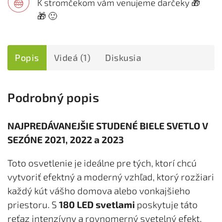
K stromčekom vám venujeme darčeky 🎁
🎁 🙂
Popis
Videá (1)
Diskusia
Podrobný popis
NAJPREDÁVANEJŠIE STUDENÉ BIELE SVETLO V
SEZÓNE 2021, 2022 a 2023
Toto osvetlenie je ideálne pre tých, ktorí chcú
vytvoriť efektný a moderný vzhľad, ktorý rozžiari
každý kút vášho domova alebo vonkajšieho
priestoru. S
180 LED svetlami
poskytuje táto
reťaz intenzívny a rovnomerný svetelný efekt,