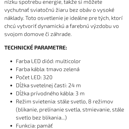
nízku spotrebu energie, takže si môžete
vychutnať sviatočnú žiaru bez obáv o vysoké
náklady. Toto osvetlenie je ideálne pre tých, ktorí
chcú vytvoriť dynamickú a farebnú výzdobu vo
svojom domove či záhrade.
TECHNICKÉ PARAMETRE:
Farba LED diód: multicolor
Farba kábla: tmavo zelená
Počet LED: 320
Dĺžka svetelnej časti: 24 m
Dĺžka prívodného kábla: 3 m
Režim svietenia: stále svetlo, 8 režimov
(blikanie, prelínanie svetla, stmievanie, stále
svetlo bez blikania...)
Funkcia: pamäť