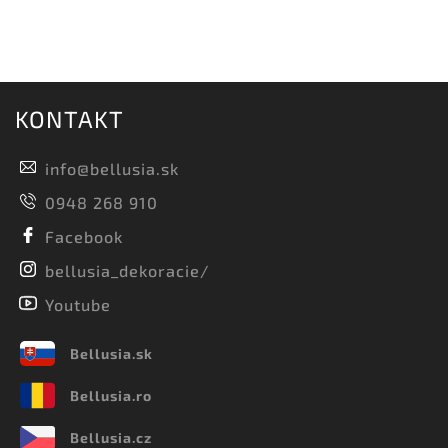
KONTAKT
info
@
bellusia.sk
0948 268 910
Facebook
bellusia_dekoracie/
Youtube
Bellusia.sk
Bellusia.ro
Bellusia.cz