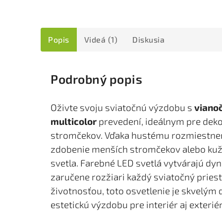
Popis
Videá (1)
Diskusia
Podrobný popis
Oživte svoju sviatočnú výzdobu s
viano
multicolor
prevedení, ideálnym pre deko
stromčekov. Vďaka hustému rozmiestneniu
zdobenie menších stromčekov alebo kuž
svetla. Farebné LED svetlá vytvárajú dyn
zaručene rozžiari každý sviatočný priest
životnosťou, toto osvetlenie je skvelým 
estetickú výzdobu pre interiér aj exterié