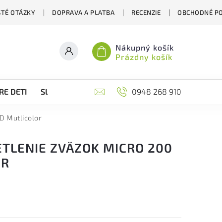
STÉ OTÁZKY
DOPRAVA A PLATBA
RECENZIE
OBCHODNÉ P
Nákupný košík
Prázdny košík
RE DETI
SLOVENSKÉ VIANOCE
0948 268 910
ĎALŠIE ZAUJÍMAVÉ ST
D Mutlicolor
TLENIE ZVÄZOK MICRO 200
OR