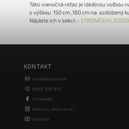
Táto vianočná reťaz je ideálnou voľbou 
s výškou 150 cm, 180 cm na ozdobený ku
Nájdete ich v sekcii -
STROMČEKY
,
OZDO
KONTAKT
info
@
bellusia.sk
0948 268 910
Facebook
bellusia_dekoracie/
Youtube