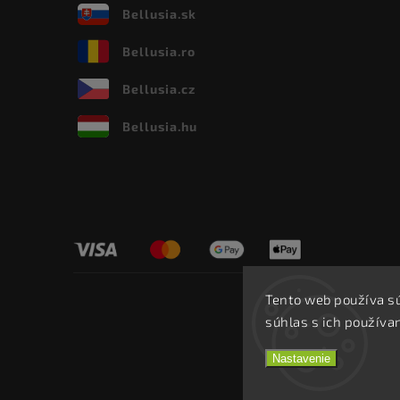
Bellusia.sk
Bellusia.ro
Bellusia.cz
Bellusia.hu
Tento web používa s
súhlas s ich používa
Nastavenie