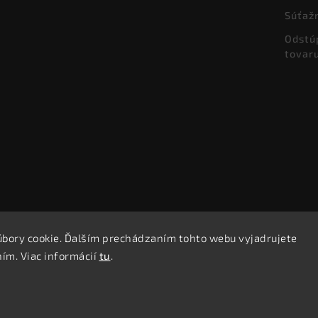
Súťaž
Odstú
tovar
úbory cookie. Ďalším prechádzaním tohto webu vyjadrujete
Copyright 2026
Bellusia.sk
. Všetky práva vyhradené.
ním. Viac informácií
tu
.
Vytvořil
Shoptet
| Design
Shoptak.cz.