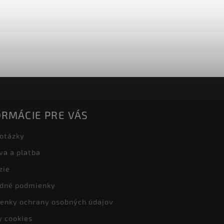
ORMÁCIE PRE VÁS
 otázky
va a platba
zie
dné podmienky
enky ochrany osobných údajov
y cookies