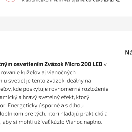
čným osvetlením Zväzok Micro 200 LED
v
rovanie kužeľov aj vianočných
 svetiel je tento zväzok ideálny na
eľov, kde poskytuje rovnomerné rozloženie
amický a hravý svetelný efekt, ktorý
or. Energeticky úsporné a s dlhou
doplnkom pre tých, ktorí hľadajú praktickú a
r, aby si mohli užívať kúzlo Vianoc naplno.