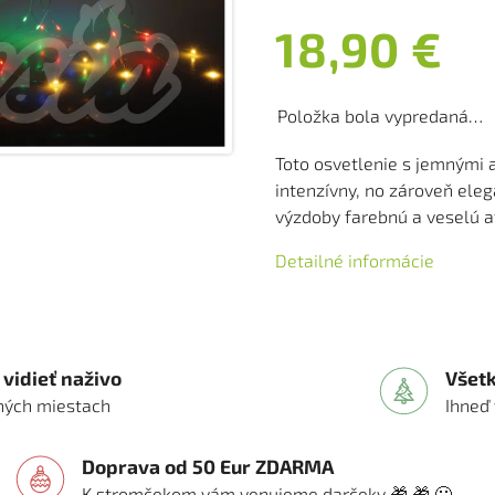
18,90 €
Položka bola vypredaná…
Toto osvetlenie s jemnými
intenzívny, no zároveň eleg
výzdoby farebnú a veselú 
Detailné informácie
vidieť naživo
Všet
vných miestach
Ihneď
Doprava od 50 Eur ZDARMA
K stromčekom vám venujeme darčeky 🎁 🎁 🙂