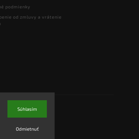
né podmienky
penie od zmluvy a vrátenie
u
Súhlasím
Odmietnuť