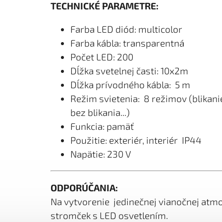
TECHNICKÉ PARAMETRE:
Farba LED diód: multicolor
Farba kábla: transparentná
Počet LED: 200
Dĺžka svetelnej časti: 10x2m
Dĺžka prívodného kábla: 5 m
Režim svietenia: 8 režimov (blikanie
bez blikania...)
Funkcia: pamäť
Použitie: exteriér, interiér IP44
Napätie: 230 V
ODPORÚČANIA:
Na vytvorenie jedinečnej vianočnej atm
stromček s LED osvetlením.