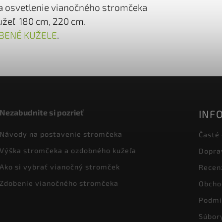
na osvetlenie vianočného stromčeka
žeľ 180 cm, 220 cm.
BENÉ KUŽELE
.
INF
Nezabudnite si pozrieť
Návody na postavenie stromčeka
Časté
Výška stromčeka a ozdobného kužeľa
Dopra
Ako si vybrať vianočný stromček
Recen
Zdobenie vianočného stromčeka
Obcho
Podmi
Súbor