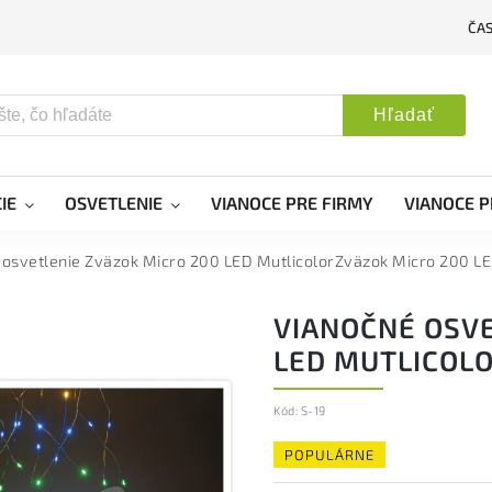
ČA
Hľadať
IE
OSVETLENIE
VIANOCE PRE FIRMY
VIANOCE P
 osvetlenie Zväzok Micro 200 LED MutlicolorZväzok Micro 200 LE
VIANOČNÉ OSVE
LED MUTLICOL
Kód:
S-19
POPULÁRNE